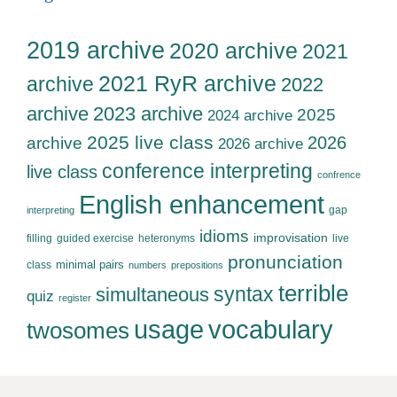
2019 archive
2020 archive
2021
2021 RyR archive
archive
2022
archive
2023 archive
2025
2024 archive
2025 live class
2026
archive
2026 archive
conference interpreting
live class
confrence
English enhancement
gap
interpreting
idioms
improvisation
filling
guided exercise
heteronyms
live
pronunciation
minimal pairs
class
numbers
prepositions
terrible
syntax
simultaneous
quiz
register
usage
vocabulary
twosomes