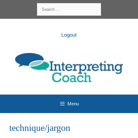
Skip
Search
to
for:
content
Logout
Menu
technique/jargon