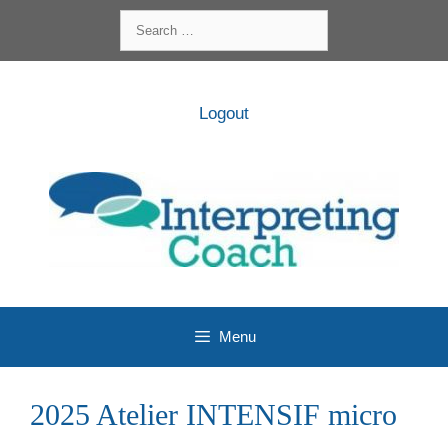
Skip
Search
to
for:
content
Logout
Menu
2025 Atelier INTENSIF micro